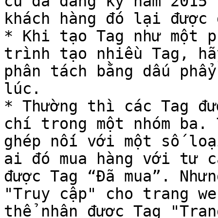
cũ đã đăng ký năm 2015 
khách hàng đó lại được 
* Khi tạo Tag như một p
trình tạo nhiều Tag, hã
phân tách bằng dấu phẩy
lúc.

* Thường thì các Tag đư
chí trong một nhóm ba. 
ghép nối với một số loạ
ai đó mua hàng với tư c
được Tag “Đã mua”. Nhưn
"Truy cập" cho trang we
thể nhận được Tag "Trạn