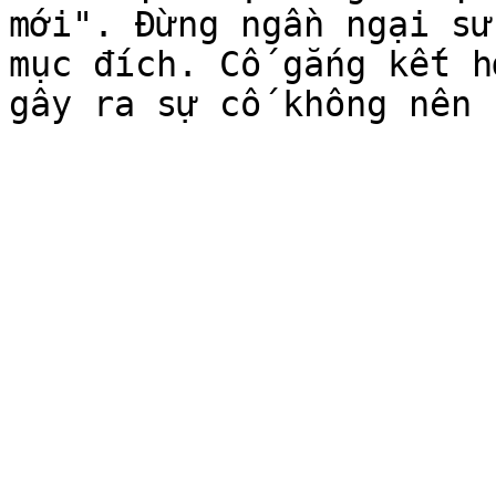
mới". Đừng ngần ngại sử
mục đích. Cố gắng kết h