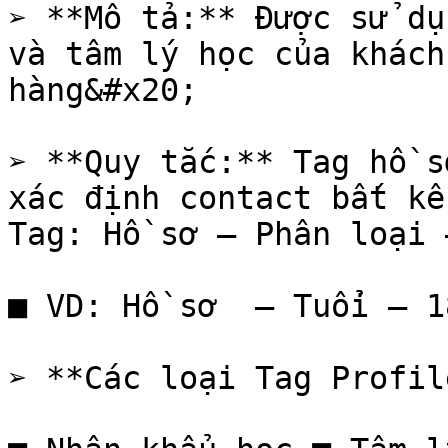
➢ **Mô tả:** Được sử dụ
và tâm lý học của khách
hàng&#x20;

➢ **Quy tắc:** Tag hồ s
xác định contact bất kể
Tag: Hồ sơ – Phân loại 
■ VD: Hồ sơ  – Tuổi – 1
➢ **Các loại Tag Profil