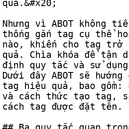
quả.&#x20;

Nhưng vì ABOT không tiế
thống gắn tag cụ thể ho
nào, khiến cho tag trở 
quả. Chìa khóa để tận d
định quy tắc và sử dụng
Dưới đây ABOT sẽ hướng 
tag hiệu quả, bao gồm: 
và cách thức tạo tag, s
cách tag được đặt tên.

## Ba quy tắc quan trọn