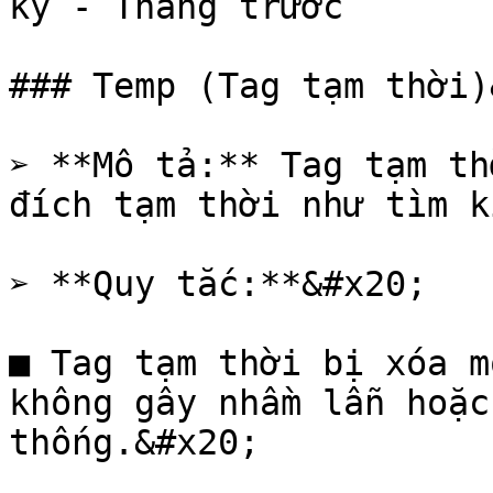
ký - Tháng trước

### Temp (Tag tạm thời)
➢ **Mô tả:** Tag tạm th
đích tạm thời như tìm k
➢ **Quy tắc:**&#x20;

■ Tag tạm thời bị xóa m
không gây nhầm lẫn hoặc
thống.&#x20;
