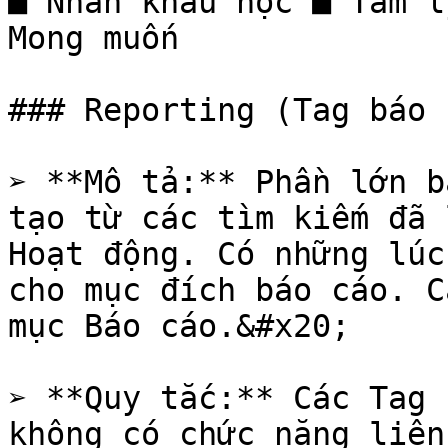
■ Nhân khẩu học ■ Tâm l
Mong muốn

### Reporting (Tag báo 
➢ **Mô tả:** Phần lớn b
tạo từ các tìm kiếm đã 
Hoạt động. Có những lúc
cho mục đích báo cáo. C
mục Báo cáo.&#x20;

➢ **Quy tắc:** Các Tag 
không có chức năng liên