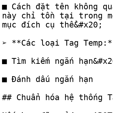
■ Cách đặt tên không qu
này chỉ tồn tại trong m
mục đích cụ thể&#x20;

➢ **Các loại Tag Temp:*
■ Tìm kiếm ngắn hạn&#x20
■ Đánh dấu ngắn hạn

## Chuẩn hóa hệ thống T