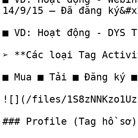
14/9/15 – Đã đăng ký&#x2
■ VD: Hoạt động - DYS T
➢ **Các loại Tag Activi
■ Mua ■ Tải ■ Đăng ký ■
![](/files/1S8zNNKzo1Uz
### Profile (Tag hồ sơ)
