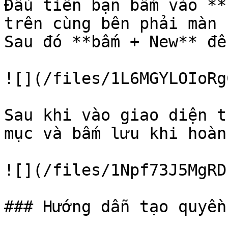
Đầu tiên bạn bấm vào **
trên cùng bên phải màn 
Sau đó **bấm + New** để
![](/files/1L6MGYLOIoRg
Sau khi vào giao diện t
mục và bấm lưu khi hoàn
![](/files/1Npf73J5MgRD
### Hướng dẫn tạo quyền