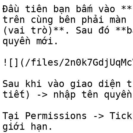
Đầu tiên bạn bấm vào **
trên cùng bên phải màn 
(vai trò)**. Sau đó **b
quyền mới.

![](/files/2n0k7GdjUqMc
Sau khi vào giao diện t
tiết) -> nhập tên quyền
Tại Permissions -> Tick
giới hạn.
