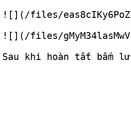
![](/files/eas8cIKy6PoZ
![](/files/gMyM34lasMwV