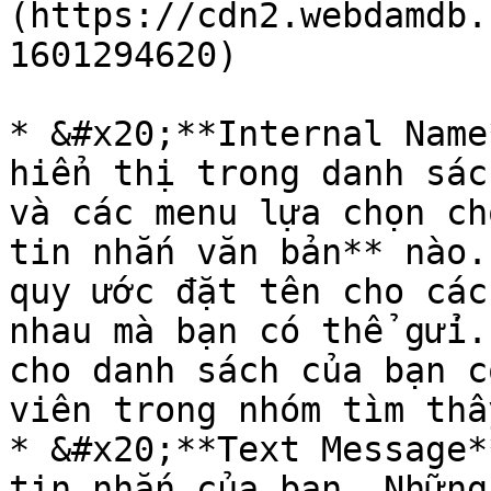
(https://cdn2.webdamdb.
1601294620)

* &#x20;**Internal Name
hiển thị trong danh sác
và các menu lựa chọn ch
tin nhắn văn bản** nào.
quy ước đặt tên cho các
nhau mà bạn có thể gửi.
cho danh sách của bạn c
viên trong nhóm tìm thấ
* &#x20;**Text Message*
tin nhắn của bạn. Những