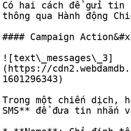
Có hai cách để gửi tin 
thông qua Hành động Chi
#### Campaign Action&#x2
![text\_messages\_3]
(https://cdn2.webdamdb.
1601296343)

Trong một chiến dịch, h
SMS** để đưa tin nhắn v