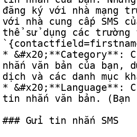
đăng ký với nhà mạng tr
với nhà cung cấp SMS củ
thể sử dụng các trường 
`{contactfield=firstname
* &#x20;**Category**: C
nhắn văn bản của bạn, d
dịch và các danh mục kh
* &#x20;**Language**: C
tin nhắn văn bản. (Bạn 
### Gửi tin nhắn SMS
