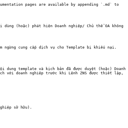
umentation pages are available by appending `.md` to 
i dùng (hoặc) phát hiện Doanh nghiệp/ Chủ thể OA không 
m ngừng cung cấp dịch vụ cho Template bị khiếu nại. 
ội dung template và kịch bản đã được duyệt (hoặc) Doanh 
ch với doanh nghiệp trước khi Lệnh ZNS được thiết lập, 