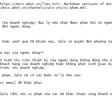
https://docs.abot.vn/llms.txt). Markdown versions of doc
/docs.abot.vn/channels/zalo-zns/vi-pham.md).

 cho doanh nghiệp/ đại lý nếu nhận được phản hồi từ ngườ
 đến người dùng.

 hoặc vượt quá 50 khiếu nại, Zalo có quyền đơn phương tạ
u nại của người dùng**

I hiển thị trên thiết bị của người dùng không đúng như n
khách hàng của doanh nghiệp hoặc không phát sinh giao dị
trước với doanh nghiệp.

 phạm, Zalo sẽ có các bước xử lý như sau:

n/ email để khắc phục.
