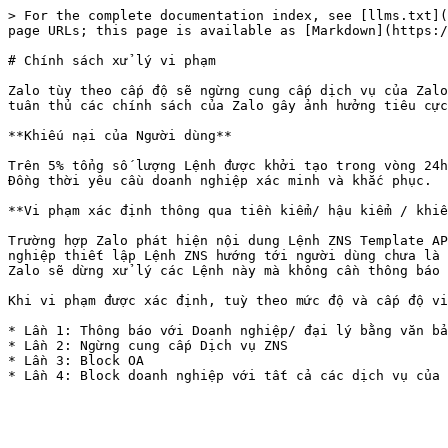
> For the complete documentation index, see [llms.txt](
page URLs; this page is available as [Markdown](https:/
# Chính sách xử lý vi phạm

Zalo tùy theo cấp độ sẽ ngừng cung cấp dịch vụ của Zalo
tuân thủ các chính sách của Zalo gây ảnh hưởng tiêu cực
**Khiếu nại của Người dùng**

Trên 5% tổng số lượng Lệnh được khởi tạo trong vòng 24h
Đồng thời yêu cầu doanh nghiệp xác minh và khắc phục.

**Vi phạm xác định thông qua tiền kiểm/ hậu kiểm / khiế
Trường hợp Zalo phát hiện nội dung Lệnh ZNS Template AP
nghiệp thiết lập Lệnh ZNS hướng tới người dùng chưa là 
Zalo sẽ dừng xử lý các Lệnh này mà không cần thông báo 
Khi vi phạm được xác định, tuỳ theo mức độ và cấp độ vi
* Lần 1: Thông báo với Doanh nghiệp/ đại lý bằng văn bả
* Lần 2: Ngừng cung cấp Dịch vụ ZNS

* Lần 3: Block OA
